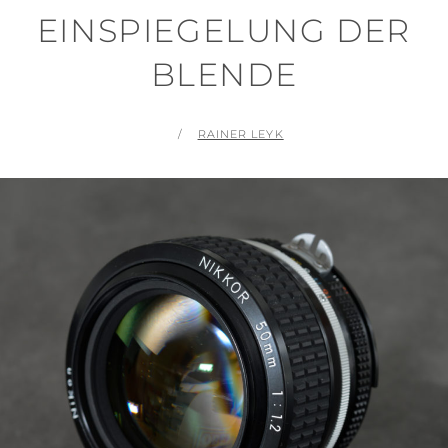
EINSPIEGELUNG DER
BLENDE
POSTED
BY
RAINER LEYK
ON