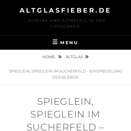
Skip
ALTGLASFIEBER.DE
to
content
…ALTGLAS UND ALTMETALL IN DER
FOTOGRAFIE
MENU
HOME
ALTGLAS
SPIEGLEIN, SPIEGLEIN IM SUCHERFELD – EINSPIEGELUNG
DER BLENDE
SPIEGLEIN,
SPIEGLEIN IM
SUCHERFELD –