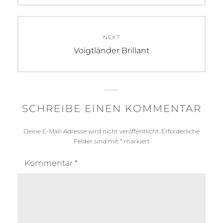
NEXT
Next
Voigtländer Brillant
post:
SCHREIBE EINEN KOMMENTAR
Deine E-Mail-Adresse wird nicht veröffentlicht.
Erforderliche
Felder sind mit
*
markiert
Kommentar
*