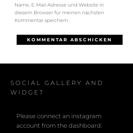
Name, E-Mail-Adresse und Website in
diesem Browser für meinen nächsten
Kommentar speichern.
SOCIAL GALLERY AND
WIDGET
Please connect an instagram
account from the dashboard.