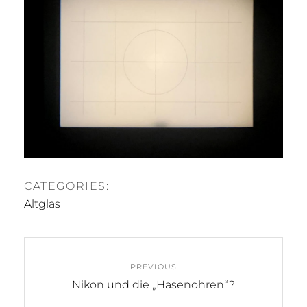
CATEGORIES:
Altglas
Beitragsnavigation
PREVIOUS
Previous
Nikon und die „Hasenohren“?
post: