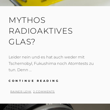
MYTHOS
RADIOAKTIVES
GLAS?
Leider nein und es hat auch weder mit
Tschernobyl, Fukushima noch Atomtests zu
tun. Denn …
MYTHOS
CONTINUE READING
RADIOAKTIVES
GLAS?
BY
RAINER LEYK
2 COMMENTS
POSTED
ON