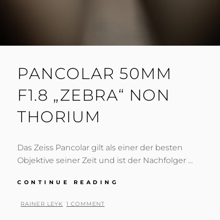
PANCOLAR 50MM
F1.8 „ZEBRA“ NON
THORIUM
Das Zeiss Pancolar gilt als einer der besten
Objektive seiner Zeit und ist der Nachfolger …
PANCOLAR
CONTINUE READING
50MM
F1.8
BY
RAINER LEYK
1 COMMENT
„ZEBRA“
POSTED