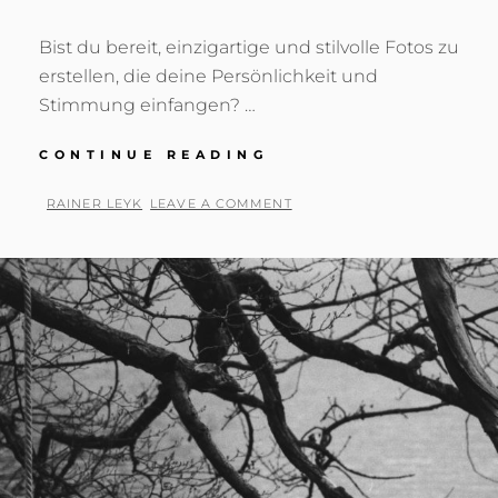
Bist du bereit, einzigartige und stilvolle Fotos zu
erstellen, die deine Persönlichkeit und
Stimmung einfangen? …
TFP-
CONTINUE READING
SHOOTING?
BY
RAINER LEYK
LEAVE A COMMENT
POSTED
ON