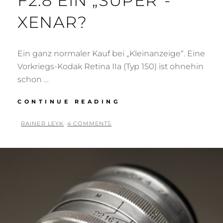
F2.8 EIN „SUPER“-
XENAR?
Ein ganz normaler Kauf bei „Kleinanzeige“. Eine
Vorkriegs-Kodak Retina IIa (Typ 150) ist ohnehin
schon …
RETINA-
CONTINUE READING
XENON
50
BY
RAINER LEYK
4 COMMENTS
F2.8
POSTED
EIN
ON
„SUPER“-
XENAR?