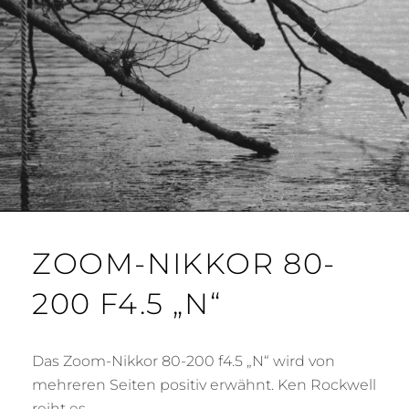
ZOOM-NIKKOR 80-
200 F4.5 „N“
Das Zoom-Nikkor 80-200 f4.5 „N“ wird von
mehreren Seiten positiv erwähnt. Ken Rockwell
reiht es …