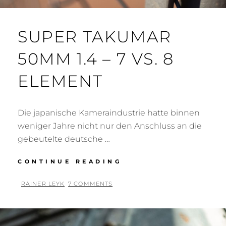
SUPER TAKUMAR
50MM 1.4 – 7 VS. 8
ELEMENT
Die japanische Kameraindustrie hatte binnen
weniger Jahre nicht nur den Anschluss an die
gebeutelte deutsche …
SUPER
CONTINUE READING
TAKUMAR
50MM
BY
RAINER LEYK
7 COMMENTS
1.4
POSTED
–
ON
7
VS.