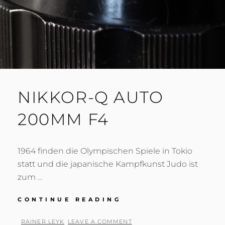
NIKKOR-Q AUTO
200MM F4
1964 finden die Olympischen Spiele in Tokio
statt und die japanische Kampfkunst Judo ist
zum …
NIKKOR-
CONTINUE READING
Q
AUTO
BY
RAINER LEYK
LEAVE A COMMENT