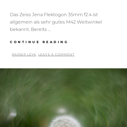
Das Zeiss Jena Flektogon 35mm f2.4 ist
allgemein als sehr gutes M42 Weitwinkel
bekannt. Bereits …
FLEKTOGON
CONTINUE READING
35MM
F2.4
BY
RAINER LEYK
LEAVE A COMMENT
MC
POSTED
ON