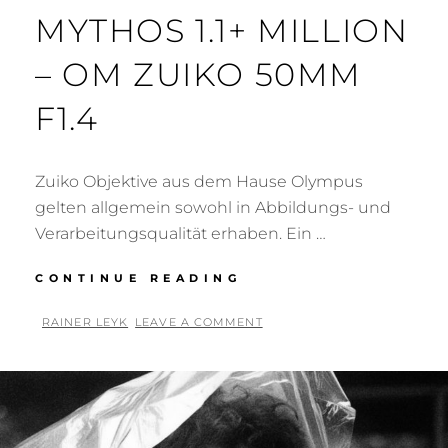
MYTHOS 1.1+ MILLION
– OM ZUIKO 50MM
F1.4
Zuiko Objektive aus dem Hause Olympus
gelten allgemein sowohl in Abbildungs- und
Verarbeitungsqualität erhaben. Ein …
MYTHOS
CONTINUE READING
1.1+
MILLION
BY
RAINER LEYK
LEAVE A COMMENT
–
POSTED
OM
ON
ZUIKO
50MM
F1.4