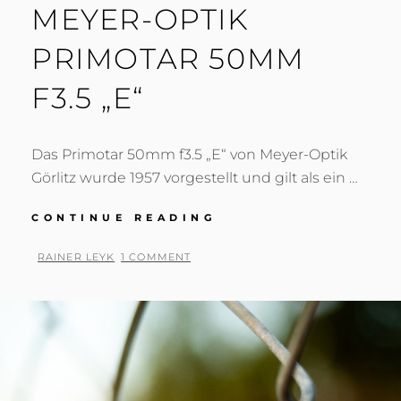
MEYER-OPTIK
PRIMOTAR 50MM
F3.5 „E“
Das Primotar 50mm f3.5 „E“ von Meyer-Optik
Görlitz wurde 1957 vorgestellt und gilt als ein …
MEYER-
CONTINUE READING
OPTIK
PRIMOTAR
BY
RAINER LEYK
1 COMMENT
50MM
POSTED
F3.5
ON
„E“