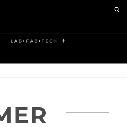
SE
LAB+FAB+TECH
MER