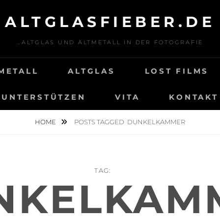
ALTGLASFIEBER.DE
…ALTGLAS UND ALTMETALL IN DER FOTOGRAFIE
METALL
ALTGLAS
LOST FILMS
UNTERSTÜTZEN
VITA
KONTAKT
HOME
POSTS TAGGED
DUNKELKAMMER
TAG:
NKELKAM