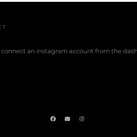
ET
 connect an instagram account from the das
Facebook
admin@altglasfieber.de
altglasfieber.de