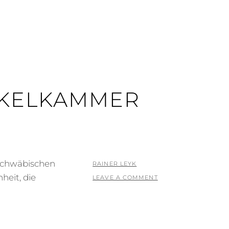
NKELKAMMER
schwäbischen
POSTED
BY
RAINER LEYK
heit, die
ON
LEAVE A COMMENT