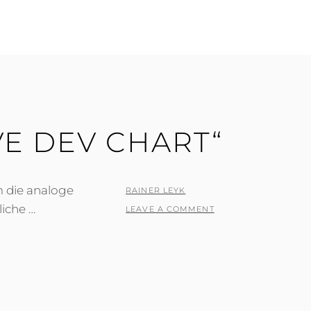
VE DEV CHART“
m die analoge
POSTED
BY
RAINER LEYK
liche …
ON
LEAVE A COMMENT