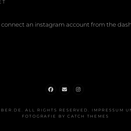
ET
 connect an instagram account from the das
Facebook
admin@altglasfieber.de
altglasfieber.de
EBER.DE
. ALL RIGHTS RESERVED.
IMPRESSUM U
FOTOGRAFIE BY
CATCH THEMES