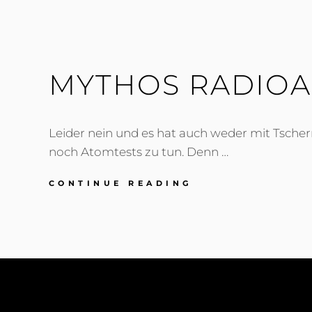
MYTHOS RADIOA
Leider nein und es hat auch weder mit Tsche
noch Atomtests zu tun. Denn …
MYTHOS
CONTINUE READING
RADIOAKTIVES
GLAS?