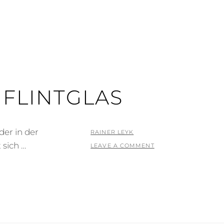
FLINTGLAS
der in der
POSTED
BY
RAINER LEYK
 sich …
ON
LEAVE A COMMENT