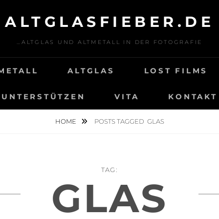
ALTGLASFIEBER.DE
…ALTGLAS UND ALTMETALL IN DER FOTOGRAFIE
METALL
ALTGLAS
LOST FILMS
UNTERSTÜTZEN
VITA
KONTAKT
HOME
POSTS TAGGED
GLAS
TAG:
GLAS