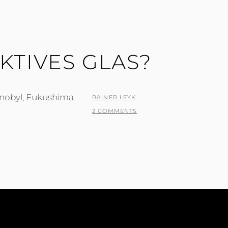
KTIVES GLAS?
rnobyl, Fukushima
POSTED
BY
RAINER LEYK
ON
2 COMMENTS