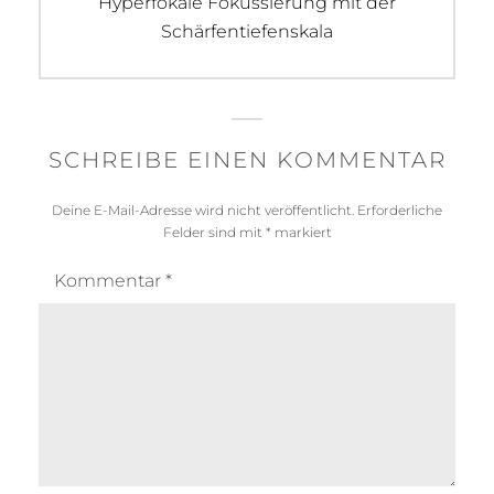
Next
Hyperfokale Fokussierung mit der
post:
Schärfentiefenskala
SCHREIBE EINEN KOMMENTAR
Deine E-Mail-Adresse wird nicht veröffentlicht.
Erforderliche
Felder sind mit
*
markiert
Kommentar
*