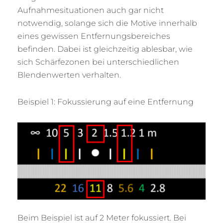
Aufnahmesituationen auch gar nicht
notwendig, solange sich die Motive innerhalb
eines gewissen Entfernungsbereiches
befinden. Dabei ist gleichzeitig ablesbar, wie
sich Schärfezonen bei unterschiedlichen
Blendenwerten verhalten.
Beispiel 1: Fokussierung auf eine Entfernung
Beim Beispiel ist auf 2 Meter fokussiert. Bei