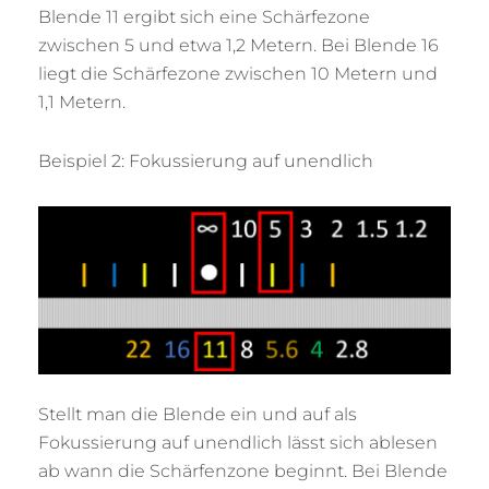
Blende 11 ergibt sich eine Schärfezone
zwischen 5 und etwa 1,2 Metern. Bei Blende 16
liegt die Schärfezone zwischen 10 Metern und
1,1 Metern.
Beispiel 2: Fokussierung auf unendlich
Stellt man die Blende ein und auf als
Fokussierung auf unendlich lässt sich ablesen
ab wann die Schärfenzone beginnt. Bei Blende