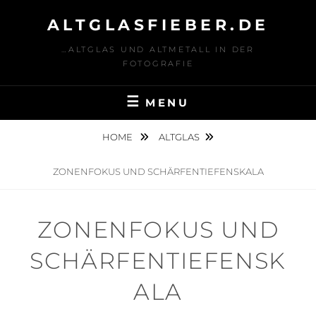
Skip
ALTGLASFIEBER.DE
to
content
…ALTGLAS UND ALTMETALL IN DER
FOTOGRAFIE
MENU
HOME
ALTGLAS
ZONENFOKUS UND SCHÄRFENTIEFENSKALA
ZONENFOKUS UND
SCHÄRFENTIEFENSK
ALA