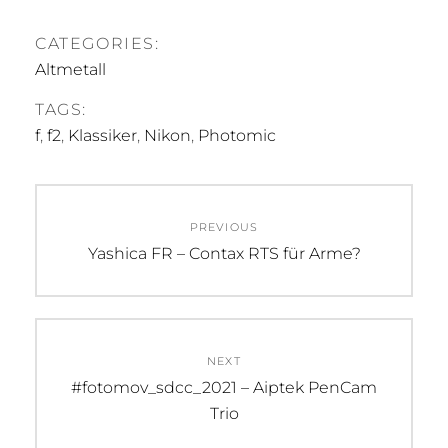
CATEGORIES:
Altmetall
TAGS:
f
,
f2
,
Klassiker
,
Nikon
,
Photomic
Beitragsnavigation
PREVIOUS
Previous
Yashica FR – Contax RTS für Arme?
post:
NEXT
Next
#fotomov_sdcc_2021 – Aiptek PenCam
post:
Trio