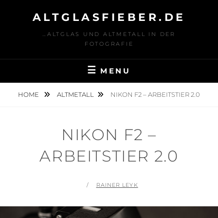
Skip
ALTGLASFIEBER.DE
to
content
…ALTGLAS UND ALTMETALL IN DER
FOTOGRAFIE
MENU
HOME
ALTMETALL
NIKON F2 – ARBEITSTIER 2.0
NIKON F2 –
ARBEITSTIER 2.0
POSTED
BY
RAINER LEYK
ON