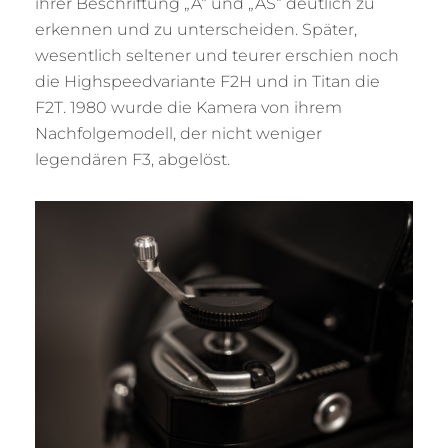
ihrer Beschriftung „A“ und „AS“ deutlich zu
erkennen und zu unterscheiden. Später,
wesentlich seltener und teurer erschien noch
die Highspeedvariante F2H und in Titan die
F2T. 1980 wurde die Kamera von ihrem
Nachfolgemodell, der nicht weniger
legendären F3, abgelöst.