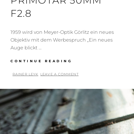
PRIMOTAR 50MM
F2.8
1959 wird von Meyer-Optik Görlitz ein neues
Objektiv mit dem Werbespruch „Ein neues
Auge blickt …
MEYER-
CONTINUE READING
OPTIK
PRIMOTAR
BY
RAINER LEYK
LEAVE A COMMENT
50MM
POSTED
F2.8
ON